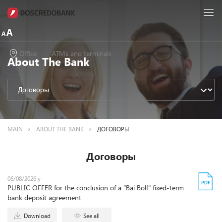
Office
ATMs and terminals
About The Bank
MAIN
ABOUT THE BANK
ДОГОВОРЫ
Договоры
06/08/2026 y
PUBLIC OFFER for the conclusion of a "Bai Bol!" fixed-term
bank deposit agreement
Download
See all