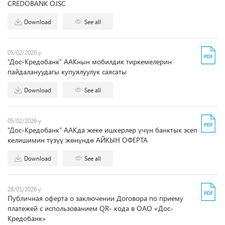
CREDOBANK OJSC
Download
See all
05/02/2026 y
“Дос-Кредобанк” ААКнын мобилдик тиркемелерин
пайдалануудагы купуялуулук саясаты
Download
See all
05/02/2026 y
“Дос-Кредобанк” ААКда жеке ишкерлер үчүн банктык эсеп
келишимин түзүү жөнүндө АЙКЫН ОФЕРТА
Download
See all
28/01/2026 y
Публичная оферта о заключении Договора по приему
платежей с использованием QR- кода в ОАО «Дос-
Кредобанк»