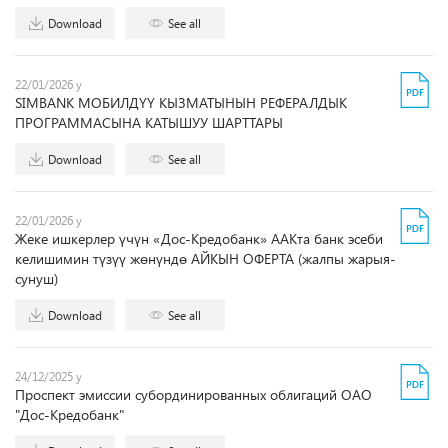
Download
See all
22/01/2026 y
SIMBANK МОБИЛДҮҮ КЫЗМАТЫНЫН РЕФЕРАЛДЫК
ПРОГРАММАСЫНА КАТЫШУУ ШАРТТАРЫ
Download
See all
22/01/2026 y
Жеке ишкерлер үчүн «Дос-Кредобанк» ААКта банк эсеби
келишимин түзүү жөнүндө АЙКЫН ОФЕРТА (жалпы жарыя-
сунуш)
Download
See all
24/12/2025 y
Проспект эмиссии субординированных облигаций ОАО
"Дос-Кредобанк"