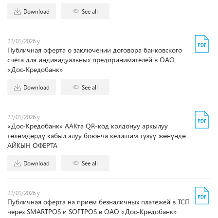
Download
See all
22/01/2026 y
Публичная оферта о заключении договора банковского
счёта для индивидуальных предпринимателей в ОАО
«Дос-Кредобанк»
Download
See all
22/01/2026 y
«Дос-Кредобанк» ААКта QR-код колдонуу аркылуу
төлөмдөрдү кабыл алуу боюнча келишим түзүү жөнүндө
АЙКЫН ОФЕРТА
Download
See all
22/01/2026 y
Публичная оферта на прием безналичных платежей в ТСП
через SMARTPOS и SOFTPOS в ОАО «Дос-Кредобанк»