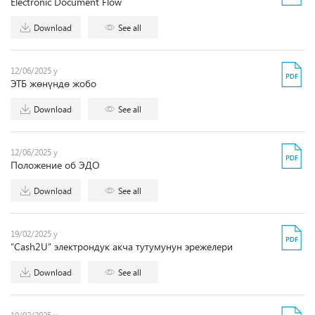
Electronic Document Flow
Download
See all
12/06/2025 y
ЭТБ жөнүндө жобо
Download
See all
12/06/2025 y
Положение об ЭДО
Download
See all
19/02/2025 y
“Cash2U” электрондук акча тутумунун эрежелери
Download
See all