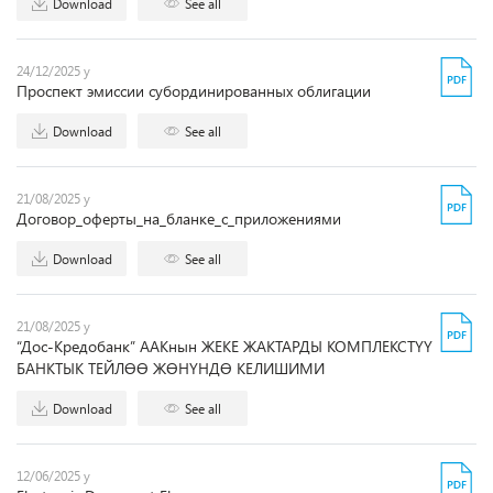
Download
See all
24/12/2025 y
Проспект эмиссии субординированных облигации
Download
See all
21/08/2025 y
Договор_оферты_на_бланке_с_приложениями
Download
See all
21/08/2025 y
“Дос-Кредобанк” ААКнын ЖЕКЕ ЖАКТАРДЫ КОМПЛЕКСТҮҮ
БАНКТЫК ТЕЙЛӨӨ ЖӨНҮНДӨ КЕЛИШИМИ
Download
See all
12/06/2025 y