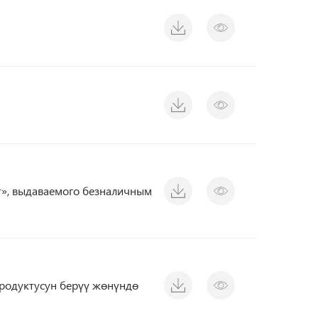
т», выдаваемого безналичным
продуктусун берүү жөнүндө