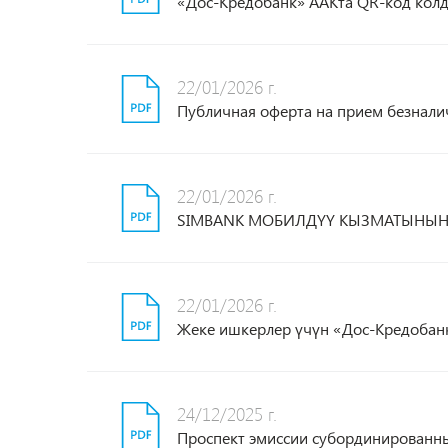
«Дос-Кредобанк» ААКта QR-код кол
22/01/2026 г.
Публичная оферта на прием безнал
22/01/2026 г.
SIMBANK МОБИЛДҮҮ КЫЗМАТЫНЫН
22/01/2026 г.
Жеке ишкерлер үчүн «Дос-Кредобан
24/12/2025 г.
Проспект эмиссии субординированн