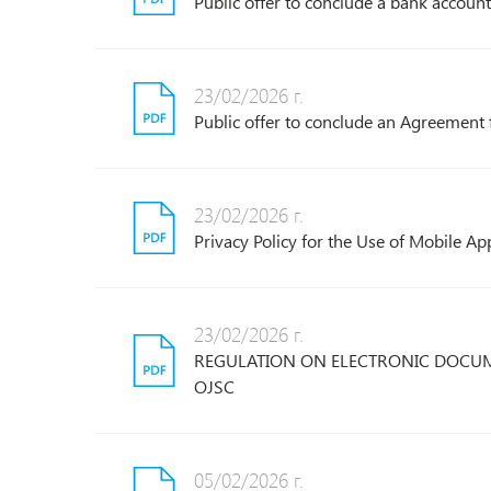
Public offer to conclude a bank accou
23/02/2026 г.
Public offer to conclude an Agreemen
23/02/2026 г.
Privacy Policy for the Use of Mobile A
23/02/2026 г.
REGULATION ON ELECTRONIC DOCUM
OJSC
05/02/2026 г.