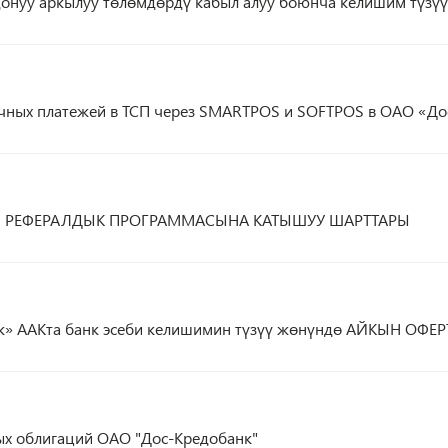
донуу аркылуу төлөмдөрдү кабыл алуу боюнча келишим түз
ичных платежей в ТСП через SMARTPOS и SOFTPOS в ОАО «До
 РЕФЕРАЛДЫК ПРОГРАММАСЫНА КАТЫШУУ ШАРТТАРЫ
к» ААКта банк эсеби келишимин түзүү жөнүндө АЙКЫН ОФЕР
ых облигаций ОАО "Дос-Кредобанк"