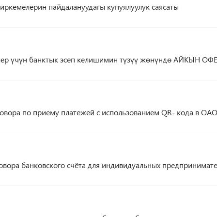
иркемелерин пайдалануудагы купуялуулук саясаты
лер үчүн банктык эсеп келишимин түзүү жөнүндө АЙКЫН ОФ
овора по приему платежей с использованием QR- кода в ОА
овора банковского счёта для индивидуальных предпринимат