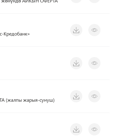
үү жөнүндө АЙКЫН ОФЕРТА
с-Кредобанк»
ТА (жалпы жарыя-сунуш)