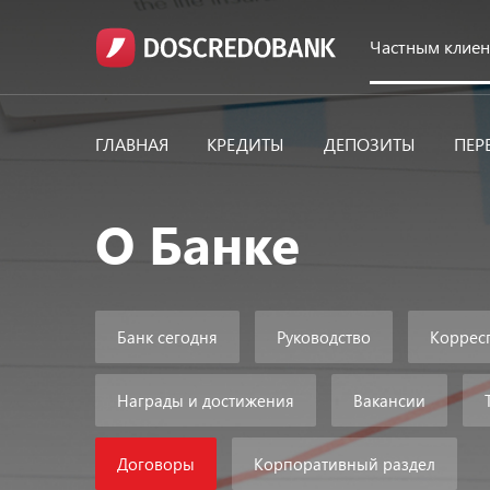
Частным клие
ГЛАВНАЯ
КРЕДИТЫ
ДЕПОЗИТЫ
ПЕР
О Банке
Банк сегодня
Руководство
Корресп
Награды и достижения
Вакансии
Договоры
Корпоративный раздел