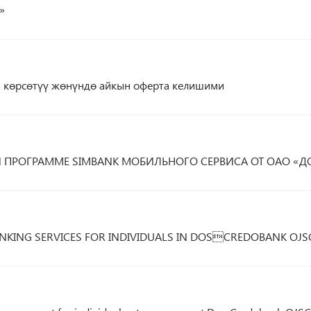
»
ы көрсөтүү жөнүндө айкын оферта келишими
Й ПРОГРАММЕ SIMBANK МОБИЛЬНОГО СЕРВИСА ОТ ОАО «Д
KING SERVICES FOR INDIVIDUALS IN DOSCREDOBANK OJS