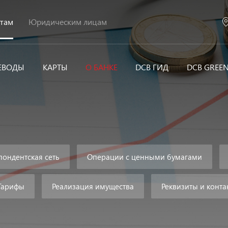
нтам
Юридическим лицам
ЕВОДЫ
КАРТЫ
О БАНКЕ
DCB ГИД
DCB GREE
ондентская сеть
Операции с ценными бумагами
Тарифы
Реализация имущества
Реквизиты и конта