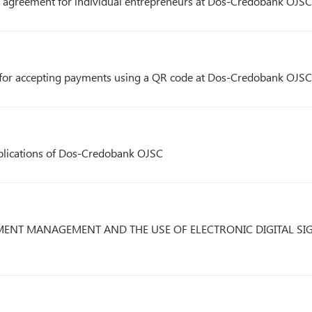
nt agreement for individual entrepreneurs at Dos-Credobank OJSC
t for accepting payments using a QR code at Dos-Credobank OJSC
pplications of Dos-Сredobank OJSC
ENT MANAGEMENT AND THE USE OF ELECTRONIC DIGITAL SI