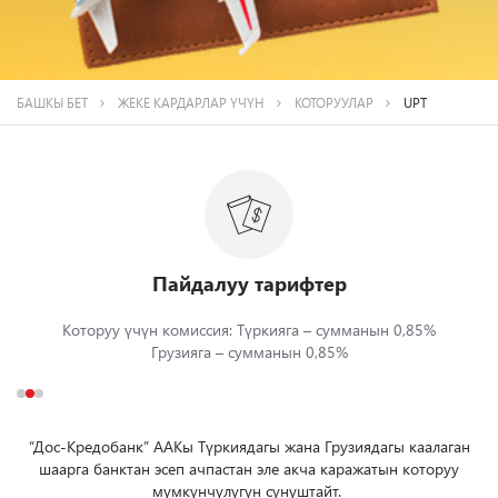
БАШКЫ БЕТ
ЖЕКЕ КАРДАРЛАР ҮЧҮН
КОТОРУУЛАР
UPT
Пайдалуу тарифтер
Которуу үчүн комиссия: Түркияга – сумманын 0,85%
Грузияга – сумманын 0,85%
“Дос-Кредобанк” ААКы Түркиядагы жана Грузиядагы каалаган
шаарга банктан эсеп ачпастан эле акча каражатын которуу
мүмкүнчүлүгүн сунуштайт.