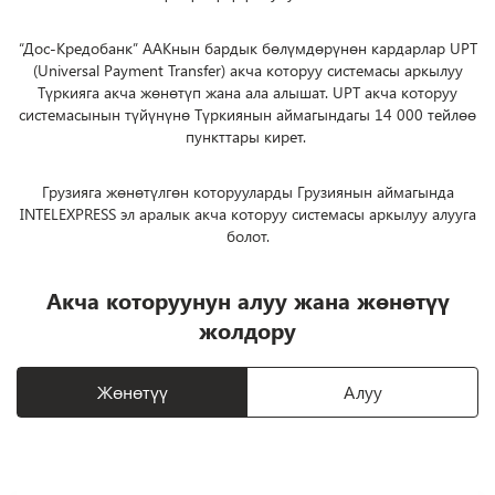
“Дос-Кредобанк” ААКнын бардык бөлүмдөрүнөн кардарлар UPT
(Universal Payment Transfer) акча которуу системасы аркылуу
Түркияга акча жөнөтүп жана ала алышат. UPT акча которуу
системасынын түйүнүнө Түркиянын аймагындагы 14 000 тейлөө
пункттары кирет.
Грузияга жөнөтүлгөн которууларды Грузиянын аймагында
INTELEXPRESS эл аралык акча которуу системасы аркылуу алууга
болот.
Акча которуунун алуу жана жөнөтүү
жолдору
Жөнөтүү
Алуу