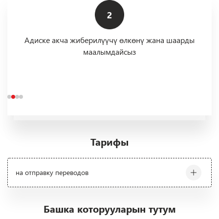
Адиске акча жиберилүүчү өлкөнү жана шаарды
маалымдайсыз
Тарифы
на отправку переводов
/media/ckeditor/2026/05/26/upt_-2026-2.xlsx
Башка которууларын тутум