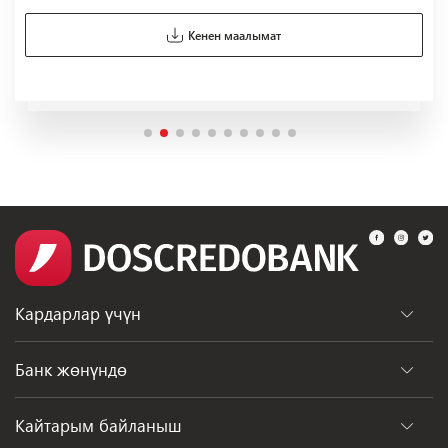
Кенен маалымат
Кардарлар үчүн
Бөлүмдөр
Банк жөнүндө
Банкоматтар
Жалпы маалымат
Кайтарым байланыш