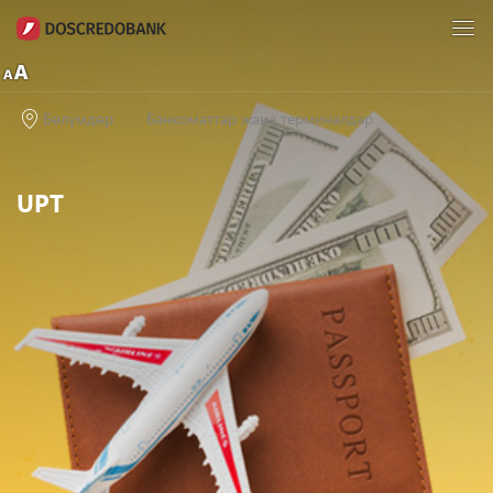
Бөлүмдөр
Банкоматтар жана терминалдар
UPT