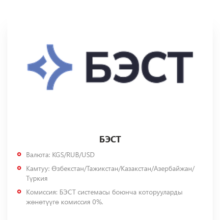
БЭСТ
Валюта
: KGS/RUB/USD
Камтуу:
Өзбекстан/Тажикстан/Казакстан/Азербайжан/
Түркия
Комиссия:
БЭСТ системасы боюнча которууларды
жөнөтүүгө комиссия 0%.