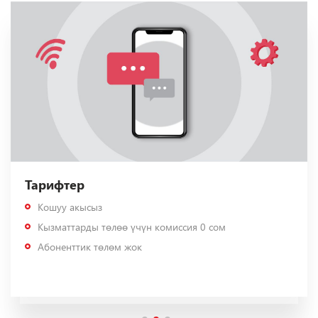
Тарифтер
Кошуу акысыз
Кызматтарды төлөө үчүн комиссия 0 сом
Абоненттик төлөм жок