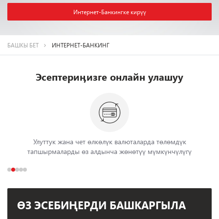
Интернет-Банкингке кирүү
БАШКЫ БЕТ
ИНТЕРНЕТ-БАНКИНГ
Эсептериӊизге онлайн улашуу
Улуттук жана чет өлкөлүк валюталарда төлөмдүк
тапшырмаларды өз алдынча жөнөтүү мүмкүнчүлүгү
ӨЗ ЭСЕБИҢЕРДИ БАШКАРГЫЛА