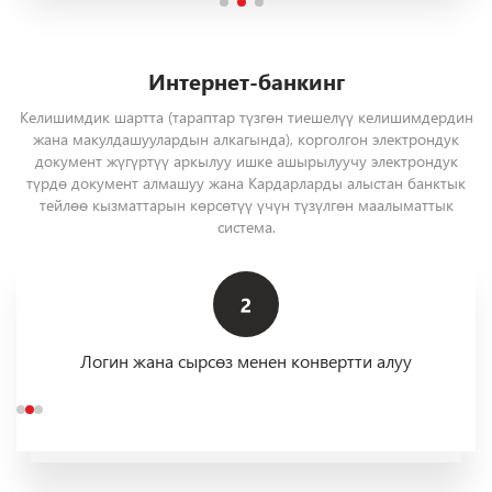
Интернет-банкинг
Келишимдик шартта (тараптар түзгөн тиешелүү келишимдердин
жана макулдашуулардын алкагында), корголгон электрондук
документ жүгүртүү аркылуу ишке ашырылуучу электрондук
түрдө документ алмашуу жана Кардарларды алыстан банктык
тейлөө кызматтарын көрсөтүү үчүн түзүлгөн маалыматтык
система.
Логин жана сырсөз менен конвертти алуу