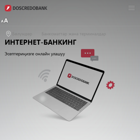
Бөлүмдөр
Банкоматтар жана терминалдар
ИНТЕРНЕТ-БАНКИНГ
Эсептериӊизге онлайн улашуу