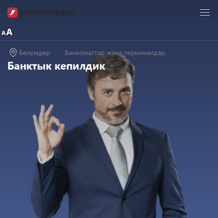
Бөлүмдөр
Банкоматтар жана терминалдар
Банктык кепилдик