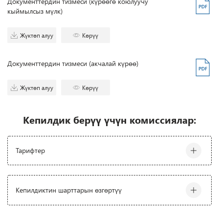
Документтердин тизмеси (күрөөгө коюлуучу
кыймылсыз мүлк)
Жүктөп алуу
Көрүү
Документтердин тизмеси (акчалай күрөө)
Жүктөп алуу
Көрүү
Кепилдик берүү үчүн комиссиялар:
Тарифтер
Аталышы
Валюта БГ
Кепилдиктин шарттарын өзгөртүү
Акча каражаттары түрүндө
Сом, АКШ доллары, Евро,
Шарттарды өзгөртүү кардардын (Принципалдын) жазуу