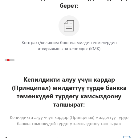
берет:
Контракт/келишим боюнча милдеттенмелердин
аткарылышына кепилдик (КМК)
Кепилдикти алуу үчүн кардар
(Принципал) милдеттүү түрдө банкка
төмөнкүдөй түрдөгү камсыздоону
тапшырат:
Кепилдикти алуу үчүн кардар (Принципал) милдеттүү түрдө
банкка төмөнкүдөй түрдөгү камсыздоону тапшырат: