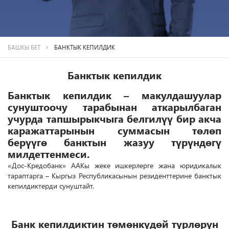
БАШКЫ БЕТ
БАНКТЫК КЕПИЛДИК
Банктык кепилдик
Банктык кепилдик – макулдашуулар
сунуштоочу тарабынан аткарылбаган
учурда тапшырыкчыга белгилүү бир акча
каражаттарынын суммасын төлөп
берүүгө банктын жазуу түрүндөгү
милдеттенмеси.
«Дос-Кредобанк» ААКы жеке ишкерлерге жана юридикалык
тараптарга – Кыргыз Республикасынын резиденттерине банктык
кепилдиктерди сунуштайт.
Банк кепилдиктин төмөнкүдөй түрлөрүн