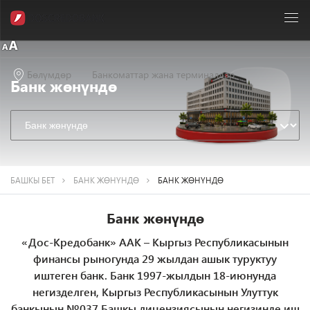
Бөлүмдөр
Банкоматтар жана терминалдар
Банк жөнүндө
БАШКЫ БЕТ
БАНК ЖӨНҮНДӨ
БАНК ЖӨНҮНДӨ
Банк жөнүндө
«Дос-Кредобанк» ААК – Кыргыз Республикасынын
финансы рыногунда 29 жылдан ашык туруктуу
иштеген банк. Банк 1997-жылдын 18-июнунда
негизделген, Кыргыз Республикасынын Улуттук
банкынын №037 Башкы лицензиясынын негизинде иш