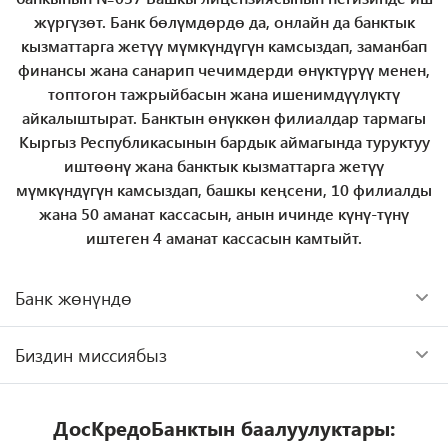
жүргүзөт. Банк бөлүмдөрдө да, онлайн да банктык
кызматтарга жетүү мүмкүндүгүн камсыздап, заманбап
финансы жана санарип чечимдерди өнүктүрүү менен,
топтогон тажрыйбасын жана ишенимдүүлүктү
айкалыштырат. Банктын өнүккөн филиалдар тармагы
Кыргыз Республикасынын бардык аймагында туруктуу
иштөөнү жана банктык кызматтарга жетүү
мүмкүндүгүн камсыздап, башкы кеңсени, 10 филиалды
жана 50 аманат кассасын, анын ичинде күнү-түнү
иштеген 4 аманат кассасын камтыйт.
Банк жөнүндө
Банк кредиттөө, эсептик-кассалык тейлөө,
Биздин миссиябыз
которуулар, аралык сервистер жана башка
финансылык чечимдер сыяктуу банктык
Күткөндөн артык болуу. Күн сайын биз
кызматтардын кеңири спектрин сунуштап,
инновациялык жана алдыңкы
ДосКредоБанктын баалуулуктары:
жеке кардарлар, жеке ишкерлер жана
технологияларды пайдалануу менен,