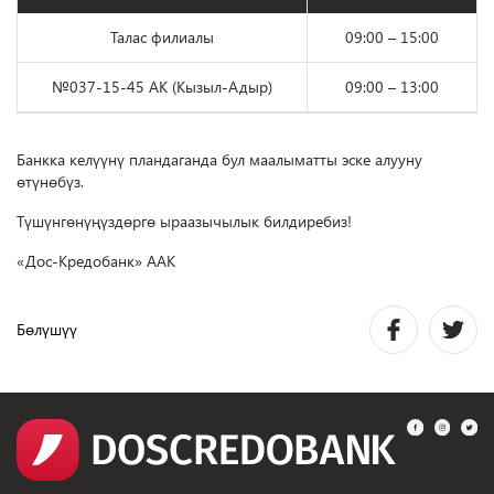
Талас филиалы
09:00 – 15:00
№037-15-45 АК (Кызыл-Адыр)
09:00 – 13:00
Банкка келүүнү пландаганда бул маалыматты эске алууну
өтүнөбүз.
Түшүнгөнүңүздөргө ыраазычылык билдиребиз!
«Дос-Кредобанк» ААК
Бөлүшүү