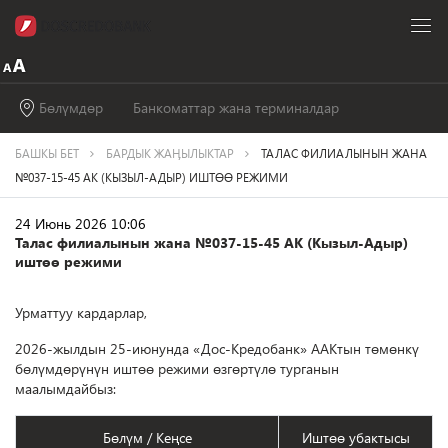
Бөлүмдөр
Банкоматтар жана терминалдар
БАШКЫ БЕТ
БАРДЫК ЖАӉЫЛЫКТАР
ТАЛАС ФИЛИАЛЫНЫН ЖАНА
№037-15-45 АК (КЫЗЫЛ-АДЫР) ИШТӨӨ РЕЖИМИ
24 Июнь 2026 10:06
Талас филиалынын жана №037-15-45 АК (Кызыл-Адыр)
иштөө режими
Урматтуу кардарлар,
2026-жылдын 25-июнунда «Дос-Кредобанк» ААКтын төмөнкү
бөлүмдөрүнүн иштөө режими өзгөртүлө турганын
маалымдайбыз:
Бөлүм / Кеңсе
Иштөө убактысы