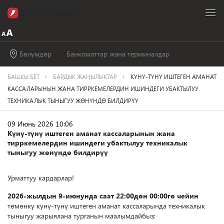
Бөлүмдөр
Банкоматтар жана терминалдар
БАШКЫ БЕТ
БАРДЫК ЖАӉЫЛЫКТАР
КҮНҮ-ТҮНҮ ИШТЕГЕН АМАНАТ
КАССАЛАРЫНЫН ЖАНА ТИРРКЕМЕЛЕРДИН ИШИНДЕГИ УБАКТЫЛУУ
ТЕХНИКАЛЫК ТЫНЫГУУ ЖӨНҮНДӨ БИЛДИРҮҮ
09 Июнь 2026 10:06
Күнү-түнү иштеген аманат кассаларынын жана
тирркемелердин ишиндеги убактылуу техникалык
тыныгуу жөнүндө билдирүү
Урматтуу кардарлар!
2026-жылдын 9-июнунда саат 22:00дөн 00:00гө чейин
төмөнкү күнү-түнү иштеген аманат кассаларында техникалык
тыныгуу жарыялана турганын маалымдайбыз: