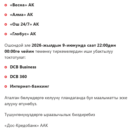
«Весна» АК
«Алма» АК
«Ош 24/7» АК
«Глобус» АК
Ошондой эле
2026-жылдын 9-июнунда саат 22:00дөн
00:00гө чейин
төмөнкү тиркемелердин иши убактылуу
токтотулат:
DCB Business
DCB 360
Интернет-банкинг
Аталган бөлүмдөргө келүүнү пландаганда бул маалыматты эске
алууну өтүнөбүз.
Түшүнгөнүңүздөргө ыраазычылык билдиребиз
«Дос-Кредобанк» ААК