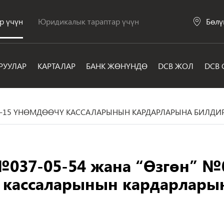
р үчүн
Юридикалык тараптар үчүн
Бөлү
РУУЛАР
КАРТАЛАР
БАНК ЖӨНҮНДӨ
DCB ЖОЛ
DCB 
05-15 ҮНӨМДӨӨЧҮ КАССАЛАРЫНЫН КАРДАРЛАРЫНА БИЛДИР
037-05-54 жана “Өзгөн” №
 кассаларынын кардарлары