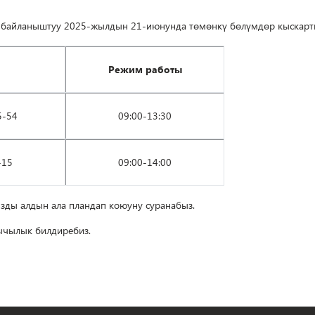
байланыштуу 2025-жылдын 21-июнунда төмөнкү бөлүмдөр кыскарты
Режим работы
5-54
09:00-13:30
-15
09:00-14:00
ды алдын ала пландап коюуну суранабыз.
ычылык билдиребиз.