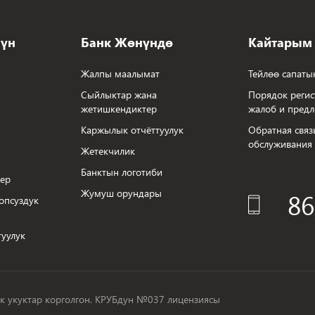
чүн
Банк Жөнүндө
Кайтарым
Жалпы маалымат
Тейлөө сапаты
Сыйлыктар жана
Порядок регис
жетишкендиктер
жалоб и пред
Каржылык отчёттуулук
Обратная связ
обслуживания
Жетекчилик
Банктын логотиби
тер
Жумуш орундары
86
опсуздук
уулук
к укуктар корголгон. КРУБдун №037 лицензиясы