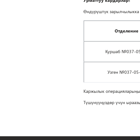
Урматтуу кардарлар!
Өндүрүштүк зарылчылыкка 
Отделение
Куршаб №037-0
Узген №037-05
Каржылык операцияларыңыз
Түшүнүүңүздөр үчүн ырааз