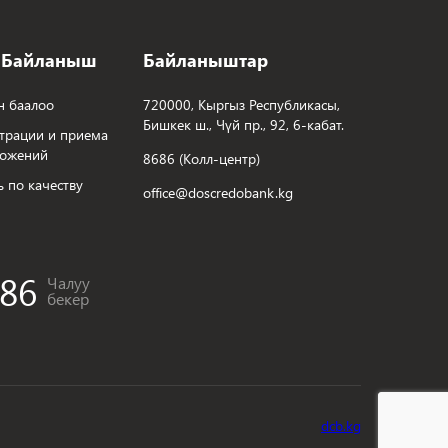
 Байланыш
Байланыштар
н баалоо
720000, Кыргыз Республикасы,
Бишкек ш., Чүй пр., 92, 6-кабат.
трации и приема
ложений
8686 (Колл-центр)
ь по качеству
office@doscredobank.kg
86
Чалуу
бекер
dcb.kg