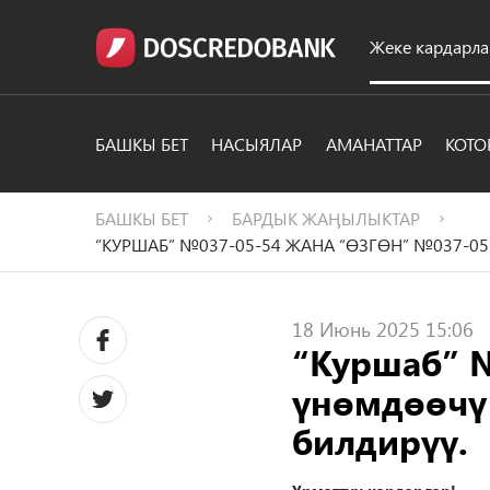
Жеке кардарла
БАШКЫ БЕТ
НАСЫЯЛАР
АМАНАТТАР
КОТО
БАШКЫ БЕТ
БАРДЫК ЖАӉЫЛЫКТАР
“КУРШАБ” №037-05-54 ЖАНА “ӨЗГӨН” №037-
18 Июнь 2025 15:06
“Куршаб” №
үнөмдөөчү
билдирүү.