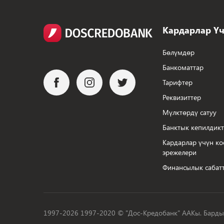
Кардарлар Ү
Бөлүмдөр
Банкоматтар
Тарифтер
Реквизиттер
Мүлктөрдү сатуу
Банктык кепилдик
Кардарлар үчүн ко
эрежелери
Финансылык сабатт
1997-2026 1997-2020 © "Дос-Кредобанк" ААКы. Барды