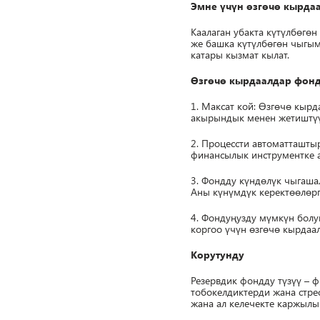
Эмне үчүн өзгөчө кырдаа
Каалаган убакта күтүлбөгө
же башка күтүлбөгөн чыгы
катары кызмат кылат.
Өзгөчө кырдаалдар фонд
1. Максат кой: Өзгөчө кыр
акырындык менен жетиштүү
2. Процессти автоматташтыр
финансылык инструментке а
3. Фондду күндөлүк чыгаша
Аны күнүмдүк керектөөлөрг
4. Фондуңузду мүмкүн бол
коргоо үчүн өзгөчө кырдаа
Корутунду
Резервдик фондду түзүү – 
тобокелдиктерди жана стре
жана ал келечекте каржылы