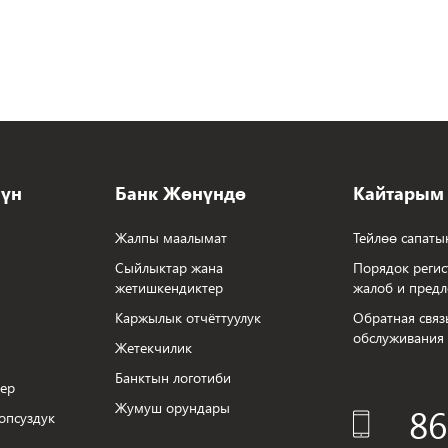
чүн
Банк Жөнүндө
Кайтарым
Жалпы маалымат
Тейлөө сапаты
Сыйлыктар жана
Порядок регис
жетишкендиктер
жалоб и пред
Каржылык отчёттуулук
Обратная связ
обслуживания
Жетекчилик
Банктын логотиби
тер
Жумуш орундары
86
опсуздук