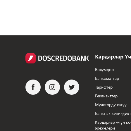
Кардарлар Ү
Бөлүмдөр
Банкоматтар
Тарифтер
Реквизиттер
Мүлктөрдү сатуу
Банктык кепилдик
Кардарлар үчүн ко
эрежелери