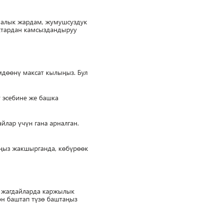
иналык жардам, жумушсуздук
ктардан камсыздандыруу
мдөөнү максат кылыңыз. Бул
т эсебине же башка
йлар үчүн гана арналган.
ңыз жакшырганда, көбүрөөк
н жагдайларда каржылык
өн баштап түзө баштаңыз