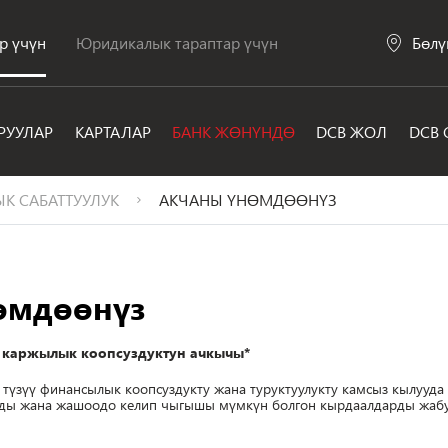
р үчүн
Юридикалык тараптар үчүн
Бөлү
РУУЛАР
КАРТАЛАР
БАНК ЖӨНҮНДӨ
DCB ЖОЛ
DCB 
К САБАТТУУЛУК
АКЧАНЫ ҮНӨМДӨӨНҮЗ
өмдөөнүз
: каржылык коопсуздуктун ачкычы*
түзүү финансылык коопсуздукту жана туруктуулукту камсыз кылууда н
ды жана жашоодо келип чыгышы мүмкүн болгон кырдаалдарды жабуу