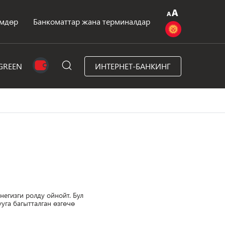
мдөр
Банкоматтар жана терминалдар
GREEN
ИНТЕРНЕТ-БАНКИНГ
егизги ролду ойнойт. Бул
га багытталган өзгөчө