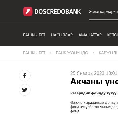
Жеке кардарла
БАШКЫ БЕТ
НАСЫЯЛАР
АМАНАТТАР
КОТО
БАШКЫ БЕТ
БАНК ЖӨНҮНДӨ
КАРЖЫЛЫ
25 Январь 2023 13:01
Акчаны үн
Резервдик фондду түзүү
Өзгөчө кырдаалдар фондун 
фонд күтүлбөгөн чыгымдар
фонд.