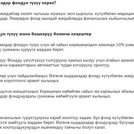
лдар фондун түзүү керек?
н жагдайлар келип чыгышы мүмкүн: жол кырсыгы, күтүлбөгөн медиц
мдар. Резервдик фонд мындай жагдайларда финансылык кыйынчылы
ун түзүү жана башкаруу боюнча кеңештер
даалдар фондун түзүү үчүн ай сайын кирешеңиздин кеминде 10% үнө
 сумманы курууга жардам берет.
уу: Фондду үзгүлтүксүз толтурууну камсыз кылуу үчүн атайын амана
кча каражаттарын автоматтык түрдө которууну орнотуу.
лар үчүн пайдаланбаңыз: Өзгөчө кырдаалдар фонду күтүлбөгөн жагда
ө коротпоого аракет кылыңыз.
ушунча жаңыртыңыз: Кирешеңиз көбөйгөн сайын же каржылык абалы
лдар фондуңуздагы сумманы көбөйтүүгө аракет кылыңыз.
финансылык туруктуулукка карай жооптуу кадам. Бул фонд күтүлбөгө
ссти азайтууга жардам берет. Өзгөчө кырдаалдар фондуңузду бүгүнд
к коопсуздукуңуздун ишенимдүү таянычы болуп калат.