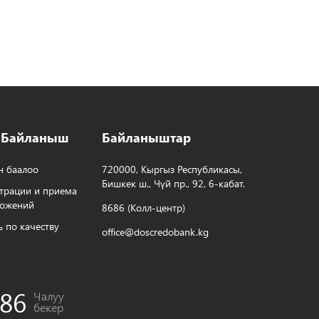
 Байланыш
Байланыштар
н баалоо
720000, Кыргыз Республикасы,
Бишкек ш., Чүй пр., 92, 6-кабат.
трации и приема
ложений
8686 (Колл-центр)
ь по качеству
office@doscredobank.kg
86
Чалуу
бекер