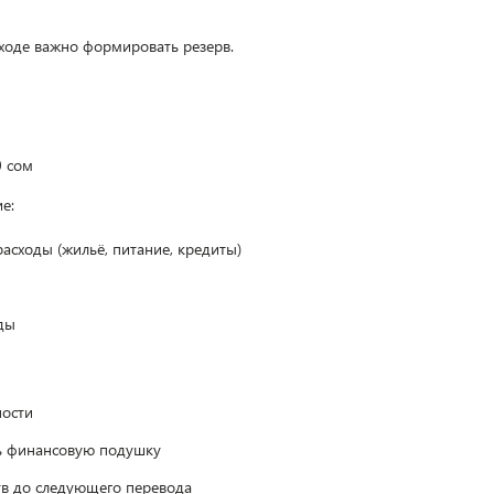
ходе важно формировать резерв.
0 сом
е:
асходы (жильё, питание, кредиты)
ды
ности
ь финансовую подушку
тв до следующего перевода