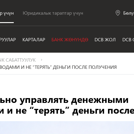
р үчүн
Юридикалык тараптар үчүн
Бөлү
РУУЛАР
КАРТАЛАР
БАНК ЖӨНҮНДӨ
DCB ЖОЛ
DCB 
К САБАТТУУЛУК
ВОДАМИ И НЕ “ТЕРЯТЬ” ДЕНЬГИ ПОСЛЕ ПОЛУЧЕНИЯ
льно управлять денежными
 и не “терять” деньги посл