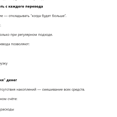
ть с каждого перевода
е — откладывать “когда будет больше”.
.
лько при регулярном подходе.
евода позволяют:
рузку
ия” денег
тсутствия накоплений — смешивание всех средств.
ном счёте:
 расходы