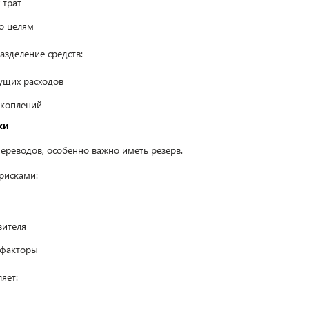
 трат
по целям
зделение средств:
ущих расходов
акоплений
ки
переводов, особенно важно иметь резерв.
рисками:
вителя
 факторы
яет: