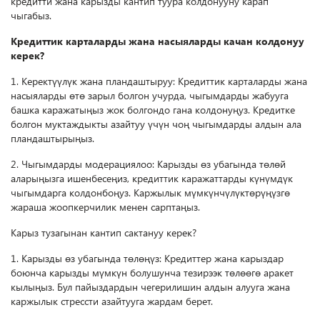
кредитти жана карызды кантип туура колдонууну карап
чыгабыз.
Кредиттик карталарды жана насыяларды качан колдонуу
керек?
1. Керектүүлүк жана пландаштыруу: Кредиттик карталарды жана
насыяларды өтө зарыл болгон учурда, чыгымдарды жабууга
башка каражатыңыз жок болгондо гана колдонуңуз. Кредитке
болгон муктаждыкты азайтуу үчүн чоң чыгымдарды алдын ала
пландаштырыңыз.
2. Чыгымдарды модерациялоо: Карызды өз убагында төлөй
аларыңызга ишенбесеңиз, кредиттик каражаттарды күнүмдүк
чыгымдарга колдонбоңуз. Каржылык мүмкүнчүлүктөрүңүзгө
жараша жоопкерчилик менен сарптаңыз.
Карыз тузагынан кантип сактануу керек?
1. Карызды өз убагында төлөңүз: Кредиттер жана карыздар
боюнча карызды мүмкүн болушунча тезирээк төлөөгө аракет
кылыңыз. Бул пайыздардын чегерилишин алдын алууга жана
каржылык стрессти азайтууга жардам берет.