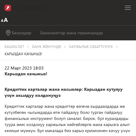
Бөлүмдөр
Банкоматтар жана терминалдар
БАШКЫ БЕТ
БАНК ЖӨНҮНДӨ
КАРЖЫЛЫК САБАТТУУЛУК
КАРЫЗДАН КАЧЫНЫЗ!
22 Март 2023 18:03
Карыздан качыныз!
Кредиттик карталар жана насыялар: Карыздан кутулуу
үчүн акылдуу колдонуңуз
Кредиттик карталар жана кредиттер өзгөчө кырдаалдарда же
күтүлбөгөн чыгымдарда өтө пайдалуу боло турган пайдалуу
финансылык инструмент болуп саналат. Бирок, бул куралдарды
туура эмес колдонуу каржылык көйгөйлөргө жана карызга алып
келиши мүмкүн. Бул макалада биз карыз кризисинен качуу үчүн