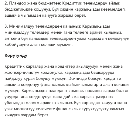
2. Пландоо жана бюджеттөө: Кредиттик төлөмдөрдү айлык
бюджетиңизге кошуңуз. Бул сиздин каржыңызды көзөмөлдөп,
ашыкча чыгымдан качууга жардам берет.
3. Минималдуу төлөмдөрдөн качыңыз: Карызыңызды
минималдуу төлөмдөр менен гана төлөөгө аракет кылыңыз,
анткени бул пайыздык төлөмдөрдөн улам карыздын көлөмүнүн
көбөйүшүнө алып келиши мүмкүн.
Корутунду
Кредиттик карталар жана кредиттер акылдуулук менен жана
жоопкерчиликтүү колдонулса, каржыңызды башкарууда
пайдалуу курал болушу мүмкүн. Эсиңизде болсун, кредитти
ашыкча колдонуу финансылык кыйынчылыктарга алып келиши
мүмкүн. Каржыңызды пландаштырыңыз, насыяны зарыл болгон
учурда гана колдонуңуз жана дайыма карызыңызды өз
убагында төлөөгө аракет кылыңыз. Бул карыздан качууга жана
узак мөөнөттүү келечекте финансылык туруктуулукту камсыз
кылууга жардам берет.