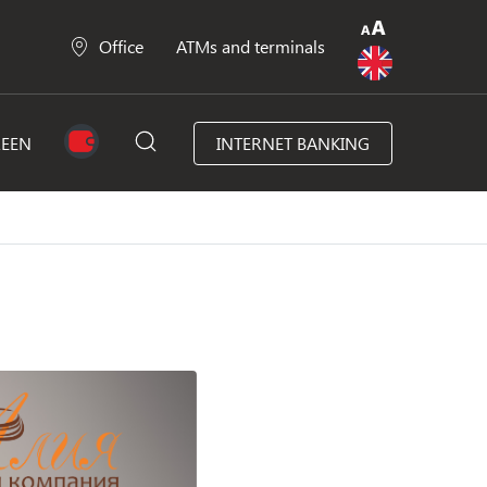
Office
ATMs and terminals
REEN
INTERNET BANKING