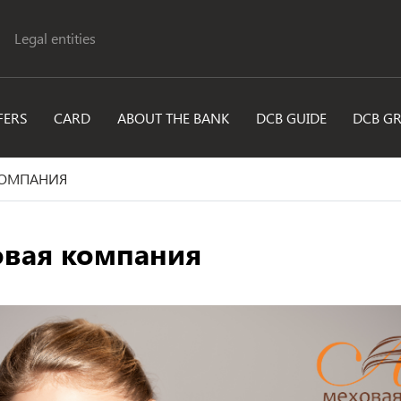
Legal entities
FERS
CARD
ABOUT THE BANK
DCB GUIDE
DCB G
 КОМПАНИЯ
ховая компания