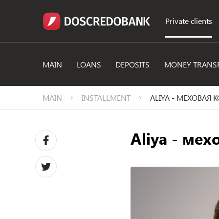
Private clients
MAIN
LOANS
DEPOSITS
MONEY TRANS
MAIN
INSTALLMENT
ALIYA - МЕХОВАЯ
Aliya - ме