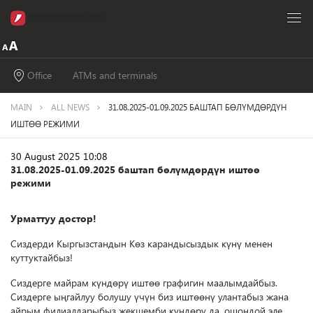
Office
ATMs and terminals
MAIN
ALL NEWS
31.08.2025-01.09.2025 БАШТАП БӨЛҮМДӨРДҮН
ИШТӨӨ РЕЖИМИ
30 August 2025 10:08
31.08.2025-01.09.2025 баштап бөлүмдөрдүн иштөө
режими
Урматтуу достор!
Сиздерди Кыргызстандын Көз карандысыздык күнү менен
куттуктайбыз!
Сиздерге майрам күндөрү иштөө графигин маалымдайбыз.
Сиздерге ыңгайлуу болушу үчүн биз иштөөнү улантабыз жана
айрым филиалдарыбыз жекшемби күндөрү да, ошондой эле