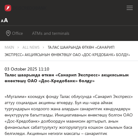
Office
ATMs and terminals
MAIN
ALL NEWS
ТАЛАС ШААРЫНДА ӨТКӨН «САНАРИП
ЭКСПРЕСС» АКЦИЯСЫНЫН ӨНӨКТӨШҮ ОАО «ДОС-КРЕДОБАНК» БОЛДУ»
03 October 2025 11:10
Талас шаарында өткөн «Санарип Экспресс» акциясынын
өнөктөшү ОАО «Дос-Кредобанк» болду»
«Мугалим» коомдук фонду Талас облусунда «Санарип Экспресс»
аттуу социалдык акцияны өткөрдү. Бул иш-чара аймак
тургундарын колдоого жана алардын санариптик көндүмдөрүн
өнүктүрүүгө багытталды. Инициативанын өнөктөшү болгон ОАО
«Дос-Кредобанк» долбоордун маанисин арттырып, анын
финансылык сабаттуулукту жогорулатууга кошкон салымын баса
белгиледи. Акциянын негизги максаты – санариптик