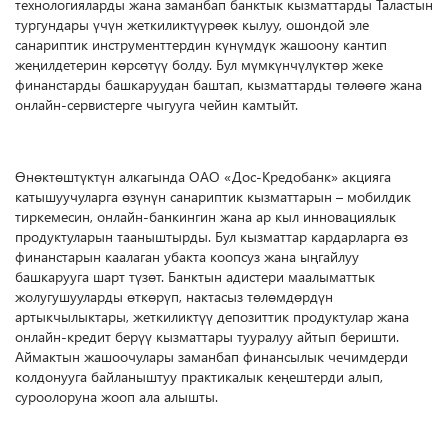
технологияларды жана заманбап банктык кызматтарды Таластын
тургундары үчүн жеткиликтүүрөөк кылуу, ошондой эле
санариптик инструменттердин күнүмдүк жашоону кантип
жеңилдетерин көрсөтүү болду. Бул мүмкүнчүлүктөр жеке
финанстарды башкаруудан баштап, кызматтарды төлөөгө жана
онлайн-сервистерге чыгууга чейин камтыйт.
Өнөктөштүктүн алкагында ОАО «Дос-Кредобанк» акцияга
катышуучуларга өзүнүн санариптик кызматтарын – мобилдик
тиркемесин, онлайн-банкингин жана ар кыл инновациялык
продуктуларын тааныштырды. Бул кызматтар кардарларга өз
финанстарын каалаган убакта коопсуз жана ыңгайлуу
башкарууга шарт түзөт. Банктын адистери маалыматтык
жолугушууларды өткөрүп, нактасыз төлөмдөрдүн
артыкчылыктары, жеткиликтүү депозиттик продуктулар жана
онлайн-кредит берүү кызматтары тууралуу айтып беришти.
Аймактын жашоочулары заманбап финансылык чечимдерди
колдонууга байланыштуу практикалык кеңештерди алып,
суроолоруна жооп ала алышты.