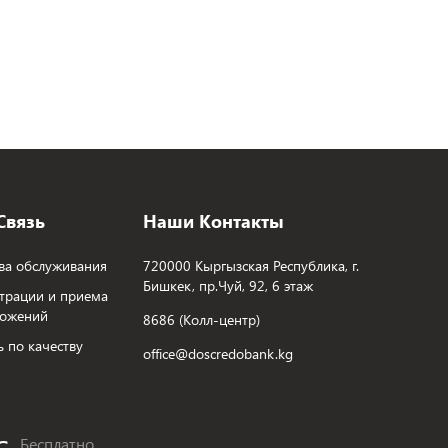
Связь
Наши Контакты
ва обслуживания
720000 Кыргызская Республика, г.
Бишкек, пр.Чуй, 92, 6 этаж
трации и приема
ложений
8686 (Колл-центр)
ь по качеству
office@doscredobank.kg
Бесплатно