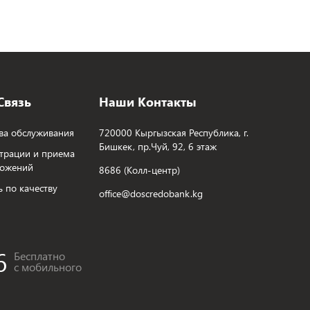
Связь
Наши Контакты
ва обслуживания
720000 Кыргызская Республика, г.
Бишкек, пр.Чуй, 92, 6 этаж
трации и приема
ложений
8686 (Колл-центр)
ь по качеству
office@doscredobank.kg
6
Бесплатно
с мобильного