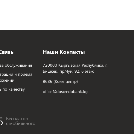
Связь
Наши Контакты
ва обслуживания
720000 Кыргызская Республика, г.
Бишкек, пр.Чуй, 92, 6 этаж
трации и приема
ложений
8686 (Колл-центр)
ь по качеству
office@doscredobank.kg
6
Бесплатно
с мобильного