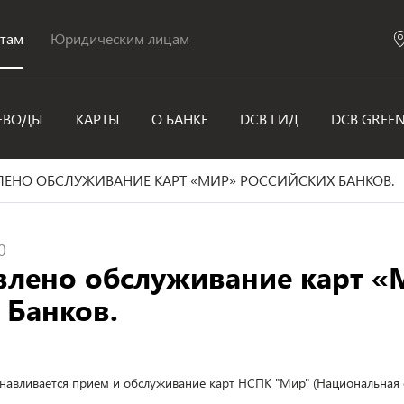
нтам
Юридическим лицам
ЕВОДЫ
КАРТЫ
О БАНКЕ
DCB ГИД
DCB GREE
ЕНО ОБСЛУЖИВАНИЕ КАРТ «МИР» РОССИЙСКИХ БАНКОВ.
0
влено обслуживание карт 
 Банков.
анавливается прием и обслуживание карт НСПК "Мир" (Национальная 